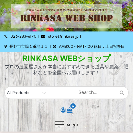
Skip
to
content
026-283-6170
store@rinkasa.jp
長野市市場１番地１１
AM8:00～PM17:00 休日：土日祝祭日
RINKASA WEBショップ
プロの造園屋さんが本当におすすめできる道具や農薬、肥
料などを全国へお届けします！
0
MENU