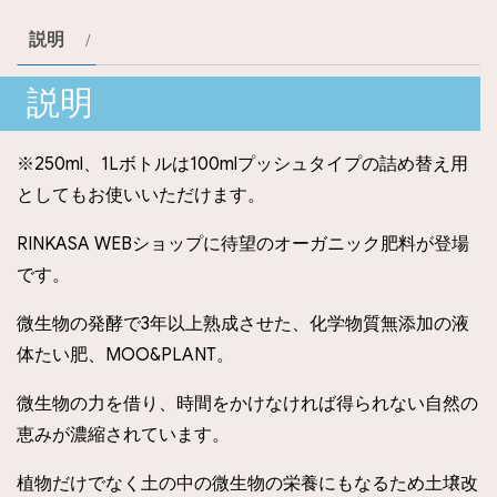
ッ
説明
ク
の
説明
液
肥
※250ml、1Lボトルは100mlプッシュタイプの詰め替え用
MOO
としてもお使いいただけます。
＆
PLANT
RINKASA WEBショップに待望のオーガニック肥料が登場
100ml
です。
（プ
微生物の発酵で3年以上熟成させた、化学物質無添加の液
ッ
体たい肥、MOO&PLANT。
シ
ュ
微生物の力を借り、時間をかけなければ得られない自然の
タ
恵みが濃縮されています。
イ
プ）
植物だけでなく土の中の微生物の栄養にもなるため土壌改