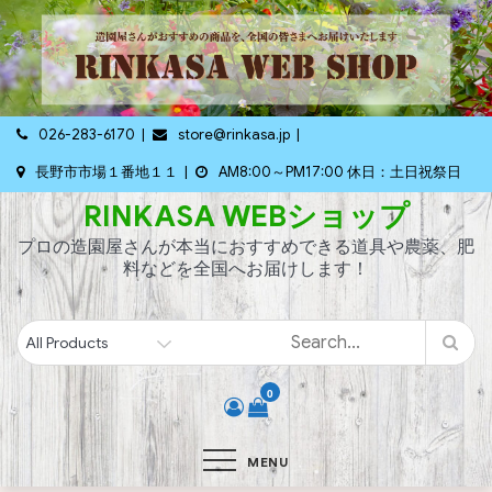
Skip
to
content
026-283-6170
store@rinkasa.jp
長野市市場１番地１１
AM8:00～PM17:00 休日：土日祝祭日
RINKASA WEBショップ
プロの造園屋さんが本当におすすめできる道具や農薬、肥
料などを全国へお届けします！
0
MENU