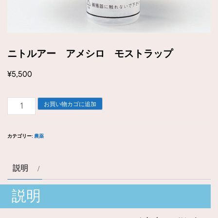
ニトルアー アメシロ モストラップ
¥
5,500
ニ
お買い物カゴに追加
ト
ル
カテゴリー:
農薬
ア
ー
説明
ア
メ
説明
シ
ロ