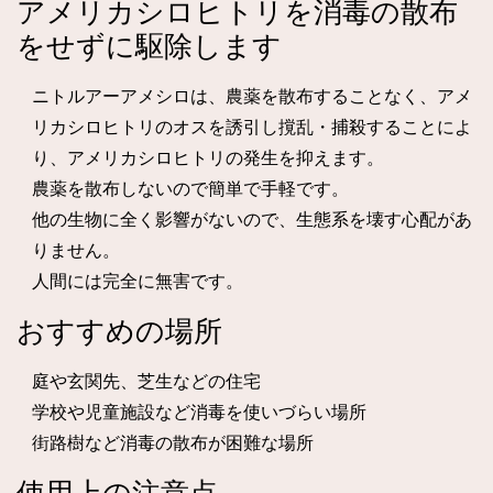
アメリカシロヒトリを消毒の散布
モ
をせずに駆除します
ス
ト
ニトルアーアメシロは、農薬を散布することなく、アメ
ラ
リカシロヒトリのオスを誘引し撹乱・捕殺することによ
ッ
り、アメリカシロヒトリの発生を抑えます。
プ
農薬を散布しないので簡単で手軽です。
個
他の生物に全く影響がないので、生態系を壊す心配があ
りません。
人間には完全に無害です。
おすすめの場所
庭や玄関先、芝生などの住宅
学校や児童施設など消毒を使いづらい場所
街路樹など消毒の散布が困難な場所
使用上の注意点