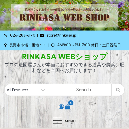
Skip
to
content
026-283-6170
store@rinkasa.jp
長野市市場１番地１１
AM8:00～PM17:00 休日：土日祝祭日
RINKASA WEBショップ
プロの造園屋さんが本当におすすめできる道具や農薬、肥
料などを全国へお届けします！
0
MENU